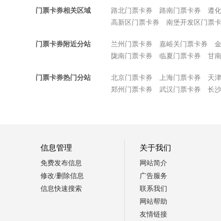
门票卡券相关区域
路北门票卡券
路南门票卡券
遵
高新区门票卡券
南堡开发区门票
门票卡券附近分站
兰州门票卡券
嘉峪关门票卡券
陇南门票卡券
临夏门票卡券
甘
门票卡券热门分站
北京门票卡券
上海门票卡券
天
郑州门票卡券
武汉门票卡券
长
信息管理
关于我们
免费发布信息
网站简介
修改/删除信息
广告服务
信息快速搜索
联系我们
网站帮助
友情链接