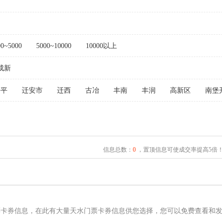
00~5000
5000~10000
10000以上
成新
开平
迁安市
迁西
古冶
丰南
丰润
高新区
南堡
信息总数：
0
，置顶信息可使成交率提高5倍
票卡券信息，在此有大量天水门票卡券信息供您选择，您可以免费查看和