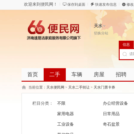
欢迎来到便民网！
保存到桌面
快速发布信息
修改
天水
切换分站
信息
首页
二手
车辆
房屋
招聘
当前位置：
天水便民网
>
天水二手转让
>
天水门票卡券
栏目分类：
不限
办公经营设备
家用电器
日常用品
工业设备
奇石盆景