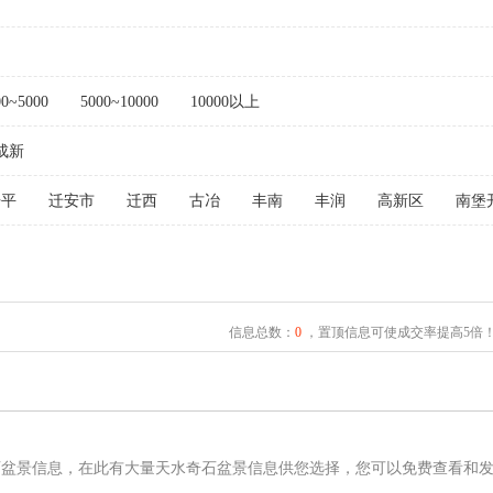
00~5000
5000~10000
10000以上
成新
开平
迁安市
迁西
古冶
丰南
丰润
高新区
南堡
信息总数：
0
，置顶信息可使成交率提高5倍
石盆景信息，在此有大量天水奇石盆景信息供您选择，您可以免费查看和