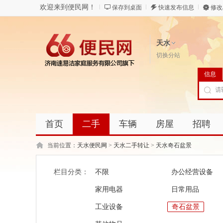
欢迎来到便民网！
保存到桌面
快速发布信息
修改
天水
切换分站
信息
首页
二手
车辆
房屋
招聘
当前位置：
天水便民网
>
天水二手转让
>
天水奇石盆景
栏目分类：
不限
办公经营设备
家用电器
日常用品
工业设备
奇石盆景