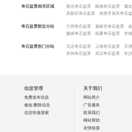
奇石盆景相关区域
路北奇石盆景
路南奇石盆景
遵
高新区奇石盆景
南堡开发区奇石
奇石盆景附近分站
兰州奇石盆景
嘉峪关奇石盆景
陇南奇石盆景
临夏奇石盆景
甘
奇石盆景热门分站
北京奇石盆景
上海奇石盆景
天
郑州奇石盆景
武汉奇石盆景
长
信息管理
关于我们
免费发布信息
网站简介
修改/删除信息
广告服务
信息快速搜索
联系我们
网站帮助
友情链接