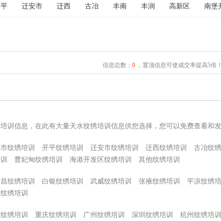
开平
迁安市
迁西
古冶
丰南
丰润
高新区
南堡
信息总数：
0
，置顶信息可使成交率提高5倍
绣培训信息，在此有大量天水纹绣培训信息供您选择，您可以免费查看和
化市纹绣培训
开平纹绣培训
迁安市纹绣培训
迁西纹绣培训
古冶纹
培训
曹妃甸纹绣培训
海港开发区纹绣培训
其他纹绣培训
金昌纹绣培训
白银纹绣培训
武威纹绣培训
张掖纹绣培训
平凉纹绣
南纹绣培训
津纹绣培训
重庆纹绣培训
广州纹绣培训
深圳纹绣培训
杭州纹绣培