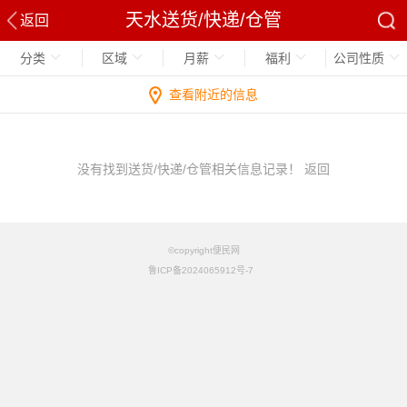
天水送货/快递/仓管
返回
分类
区域
月薪
福利
公司性质
查看附近的信息
没有找到送货/快递/仓管相关信息记录！
返回
©copyright便民网
鲁ICP备2024065912号-7