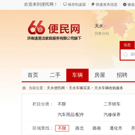
欢迎来到便民网！
保存到桌面
快速发布信息
修改
天水
切换分站
信息
首页
二手
车辆
房屋
招聘
当前位置：
天水便民网
>
天水车辆买卖
>
天水车辆收购服务
栏目分类：
不限
二手轿车
汽车用品/配件
汽修保养
区域查找：
不限
路北
路南
遵化市