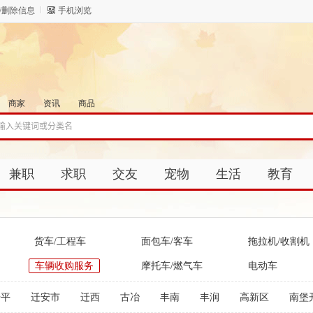
/删除信息
手机浏览
商家
资讯
商品
兼职
求职
交友
宠物
生活
教育
货车/工程车
面包车/客车
拖拉机/收割机
车辆收购服务
摩托车/燃气车
电动车
开平
迁安市
迁西
古冶
丰南
丰润
高新区
南堡