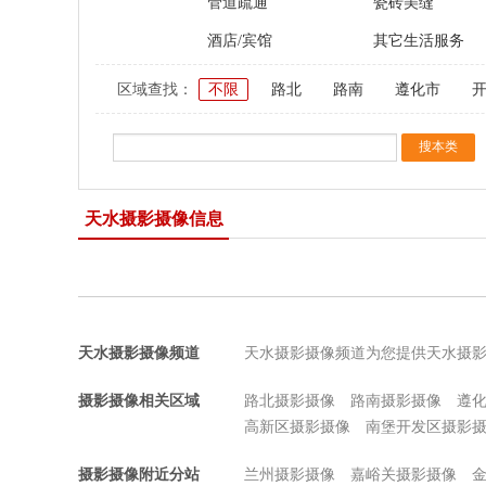
管道疏通
瓷砖美缝
酒店/宾馆
其它生活服务
区域查找：
不限
路北
路南
遵化市
天水摄影摄像信息
天水摄影摄像频道
天水摄影摄像频道为您提供天水摄
摄影摄像相关区域
路北摄影摄像
路南摄影摄像
遵
高新区摄影摄像
南堡开发区摄影
摄影摄像附近分站
兰州摄影摄像
嘉峪关摄影摄像