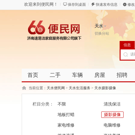
欢迎来到便民网！
保存到桌面
快速发布信息
修改
天水
切换分站
信息
首页
二手
车辆
房屋
招聘
当前位置：
天水便民网
>
天水生活服务
>
天水摄影摄像
栏目分类：
不限
清洗保洁
地板打蜡
摄影摄像
家电维修
电脑维修