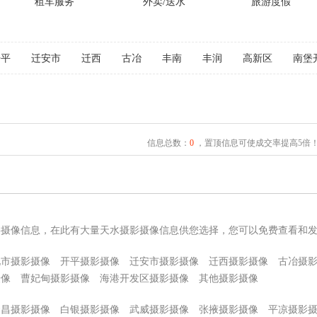
租车服务
外卖/送水
旅游度假
开平
迁安市
迁西
古冶
丰南
丰润
高新区
南堡
信息总数：
0
，置顶信息可使成交率提高5倍
影摄像信息，在此有大量天水摄影摄像信息供您选择，您可以免费查看和
化市摄影摄像
开平摄影摄像
迁安市摄影摄像
迁西摄影摄像
古冶摄
摄像
曹妃甸摄影摄像
海港开发区摄影摄像
其他摄影摄像
金昌摄影摄像
白银摄影摄像
武威摄影摄像
张掖摄影摄像
平凉摄影